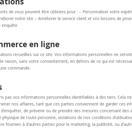
mations
rès de vous peuvent être utilisées pour : – Personnaliser votre expér
éliorer notre site – Améliorer le service client et vos besoins de pri
e enquête
ommerce en ligne
tions recueillies sur ce site. Vos informations personnelles ne sero
lle raison, sans votre consentement, en dehors de ce qui est nécess
r une commande.
s
 pas vos informations personnelles identifiables à des tiers. Cela ne
mener nos affaires, tant que ces parties conviennent de garder ces in
 d’enquêter, de prévenir ou de prendre des mesures concernant des ac
 physique de toute personne, violations de nos conditions d’utilisatio
fournies à d’autres parties pour le marketing, la publicité, ou d’autre